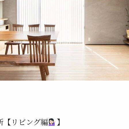
所【リビング編
】