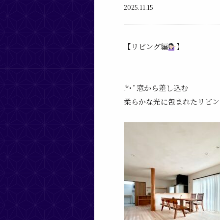
2025.11.15
【リビング編
】
.*･ﾟ窓から差し込む
柔らかな光に包まれたリビング.