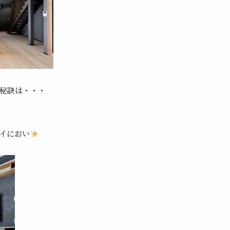
秘訣は・・・
イにおい