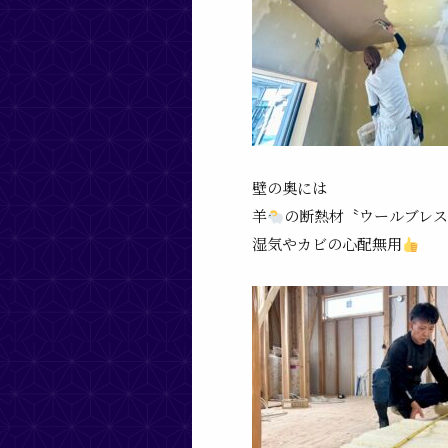
壁の奥には
羊
の断熱材〝ウールブレ
湿気やカビの心配無用