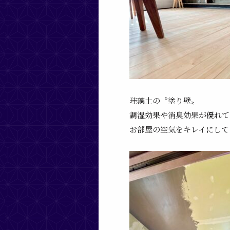
珪藻土の〝塗り壁〟
調湿効果や消臭効果が優れて
お部屋の空気をキレイにして