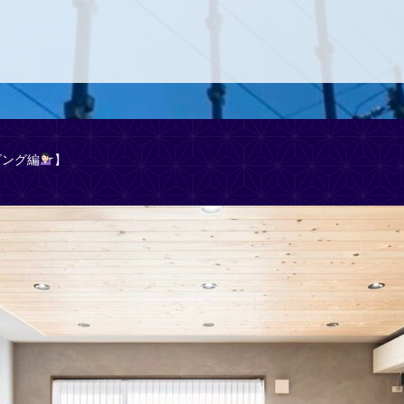
ビング編
】