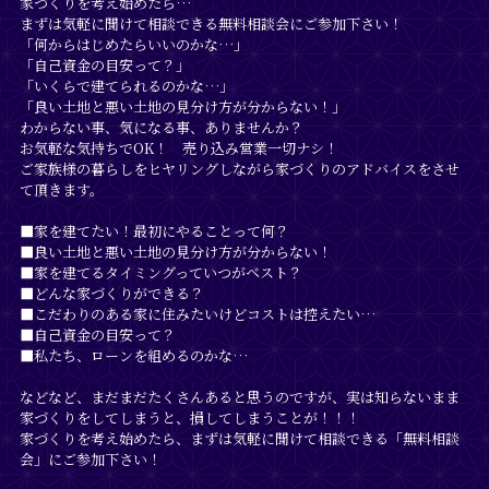
家づくりを考え始めたら…
まずは気軽に聞けて相談できる無料相談会にご参加下さい！
「何からはじめたらいいのかな…」
「自己資金の目安って？」
「いくらで建てられるのかな…」
「良い土地と悪い土地の見分け方が分からない！」
わからない事、気になる事、ありませんか？
お気軽な気持ちでOK！ 売り込み営業一切ナシ！
ご家族様の暮らしをヒヤリングしながら家づくりのアドバイスをさせ
て頂きます。
■家を建てたい！最初にやることって何？
■良い土地と悪い土地の見分け方が分からない！
■家を建てるタイミングっていつがベスト？
■どんな家づくりができる？
■こだわりのある家に住みたいけどコストは控えたい…
■自己資金の目安って？
■私たち、ローンを組めるのかな…
などなど、まだまだたくさんあると思うのですが、実は知らないまま
家づくりをしてしまうと、損してしまうことが！！！
家づくりを考え始めたら、まずは気軽に聞けて相談できる「無料相談
会」にご参加下さい！