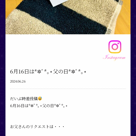
6月16日は*✲ﾟ*｡⋆父の日*✲ﾟ*｡⋆
2024.06.26
だいぶ時差投稿
6月16日は*✲ﾟ*｡⋆父の日*✲ﾟ*｡⋆
お父さんのリクエストは・・・