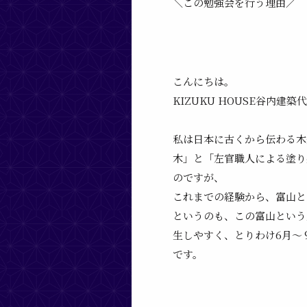
＼この勉強会を行う理由／
こんにちは。
KIZUKU HOUSE谷内建
私は日本に古くから伝わる木
木」
と
「左官職人による塗り
のですが、
これまでの経験から、
富山と
というのも、この富山という
生しやすく、とりわけ6月〜
です。