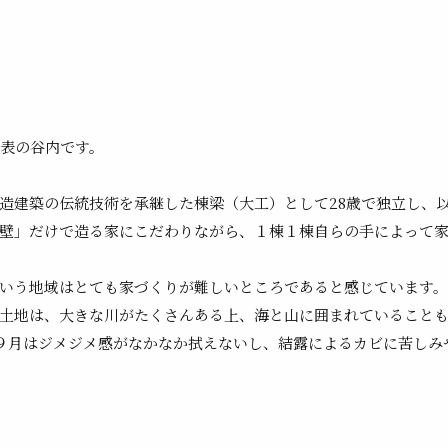
築代表の谷内です。
造建築の伝統技術を承継した棟梁（大工）として28歳で独立し、以
壁」
だけで造る家にこだわりながら、１棟１棟自らの手によって
いう地域はとても家づくりが難しい
ところであると感じています。
土地は、大きな川がたくさんある上、海と山に囲まれていること
９月はジメジメ感がなかなか拭えないし、
結露によるカビに苦しみ