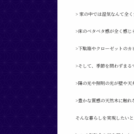
> 家の中では
湿気なんて全く
>床のベタベタ感が全く感じ
>下駄箱やクローゼットの
カ
>そして、季節を問わずまる
>陽の光や照明の光が壁や天
>
豊かな質感の天然木
に触れ
そんな暮らしを実現したいと