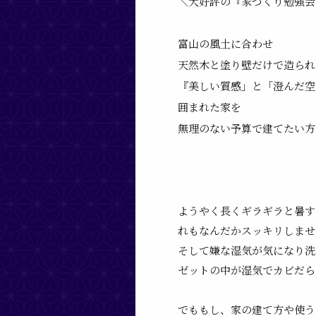
＼大好評の『家づくり勉強会
富山の風土に合わせ
天然木と塗り壁だけで造られ
『美しい質感」と「澄んだ空
囲まれた家を
無理のない予算で建てたい方
ようやく長くギラギラと暑す
れもなんだかスッキリしません
そして嫌な湿気が気になり洗
ゼットの中が湿気でカビだら
でももし、
家の建て方や使う