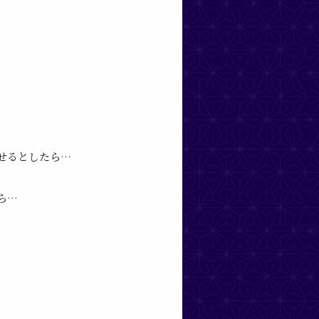
せる
としたら…
ら…