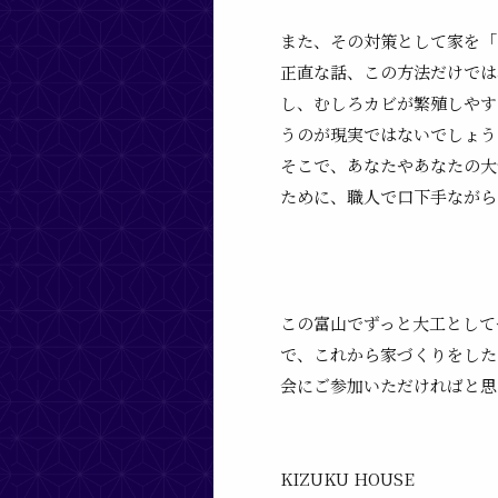
また、その対策として家を
「
正直な話、この方法だけでは
し、むしろカビが繁殖しやす
うのが現実ではないでしょう
そこで、あなたやあなたの大
ために、職人で口下手ながら
この富山でずっと大工として
で、これから家づくりをした
会にご参加いただければと思
KIZUKU HOUSE