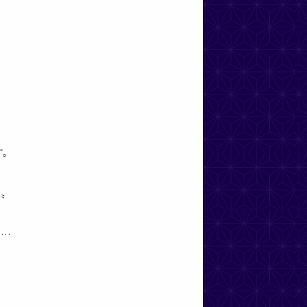
す。
家〟
い…