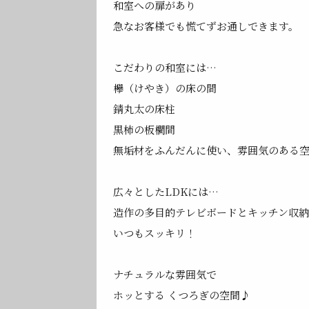
和室への扉があり
急なお客様でも慌てずお通しできます。
こだわりの和室には…
欅（けやき）の床の間
錆丸太の床柱
黒柿の板欄間
無垢材をふんだんに使い、雰囲気のある
広々としたLDKには…
造作の多目的テレビボードとキッチン収
いつもスッキリ！
ナチュラルな雰囲気で
ホッとする くつろぎの空間♪